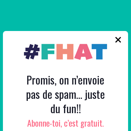
Promis, on n’envoie
pas de spam… juste
du fun!!
Podcast – Ça ou Ça
Abonne-toi, c’est gratuit.